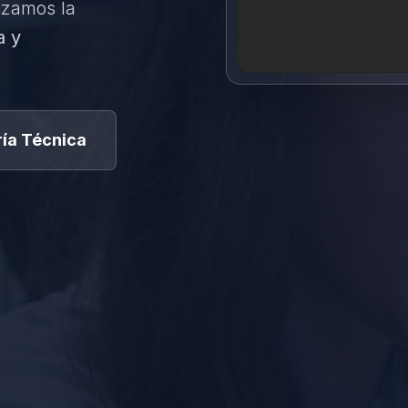
izamos la
a y
ía Técnica