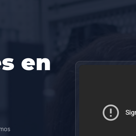
s en
amos