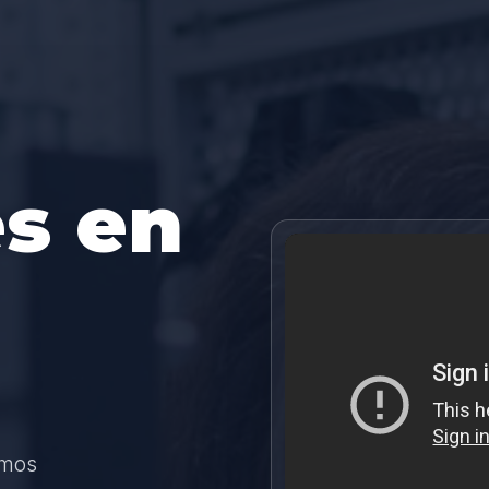
s en
amos