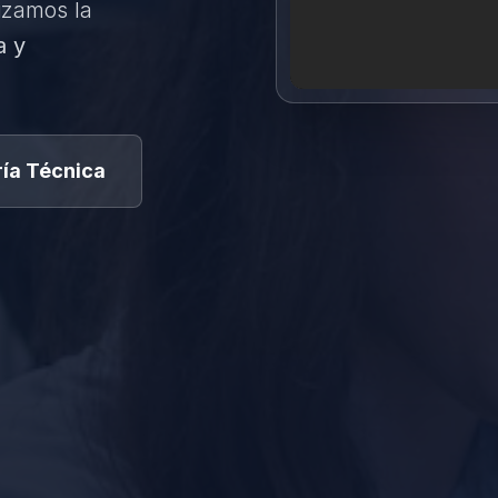
izamos la
a y
ía Técnica