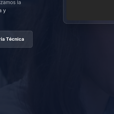
izamos la
a y
ía Técnica