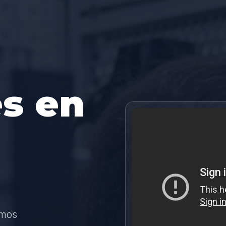
s en
amos