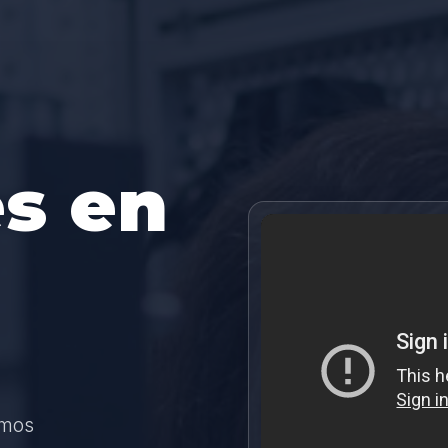
s en
amos