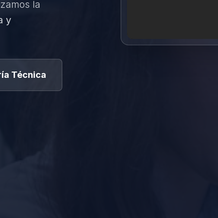
izamos la
a y
ía Técnica