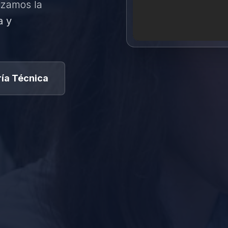
izamos la
a y
ía Técnica