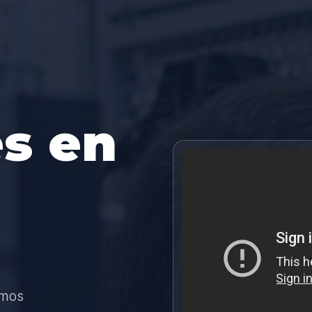
s en
amos