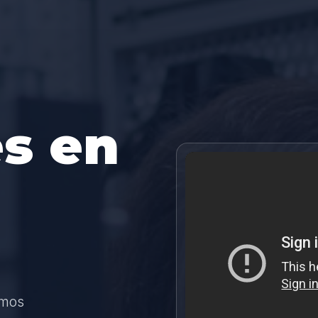
s en
amos