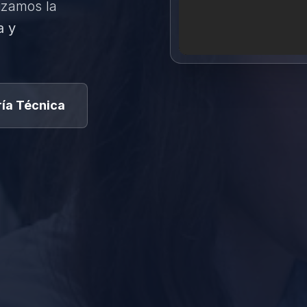
izamos la
a y
ía Técnica