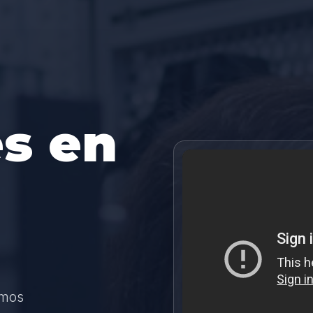
s en
amos