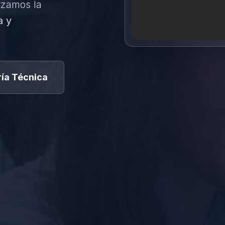
izamos la
a y
ía Técnica