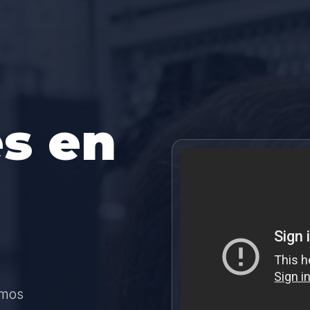
s en
amos