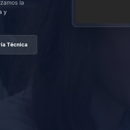
izamos la
a y
ía Técnica