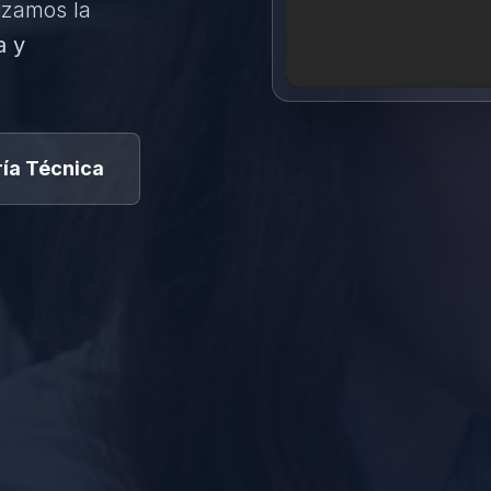
izamos la
a y
ía Técnica