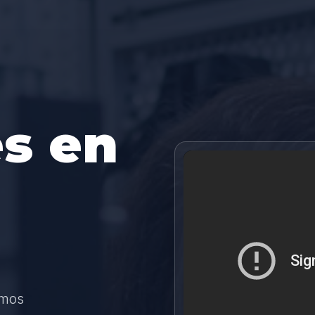
s en
amos